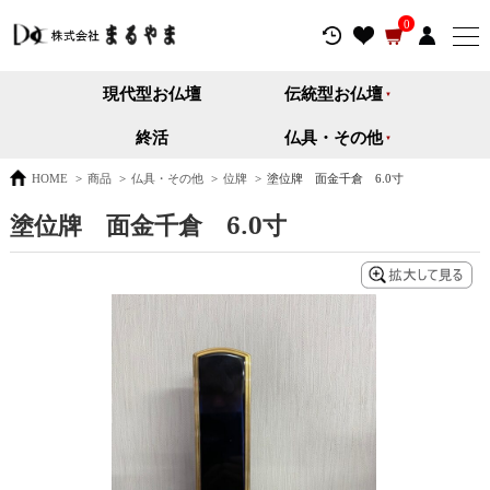
0
現代型お仏壇
伝統型お仏壇
終活
仏具・その他
HOME
>
商品
>
仏具・その他
>
位牌
>
塗位牌 面金千倉 6.0寸
塗位牌 面金千倉 6.0寸