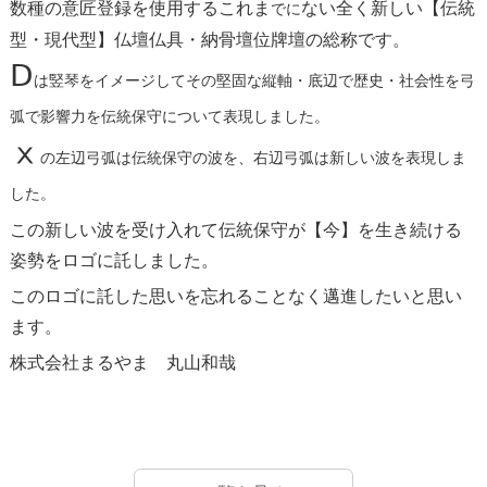
数種の意匠登録を使用するこれま
ない全く新しい【伝統
でに
型・現代型】仏壇仏具・納骨壇位牌壇の総称です。
Ⅾ
は竪琴をイメージしてその堅固な縦軸・底辺で歴史・社会性を弓
弧で影響力を伝統保守について表現しました。
ⅹ
の左辺弓弧は伝統保守の波を、右辺弓弧は新しい波を表現しま
した。
この新しい波を受け入れて伝統保守が【今】を生き続ける
姿勢をロゴに託しました。
このロゴに託した思いを忘れることなく邁進したいと思い
ます。
株式会社まるやま 丸山和哉